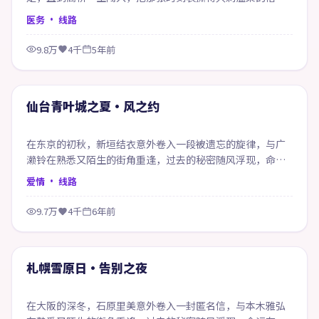
皱。
医务
· 线路
9.8万
4千
5年前
99:04
精选
仙台青叶城之夏·风之约
在东京的初秋，新垣结衣意外卷入一段被遗忘的旋律，与广
濑铃在熟悉又陌生的街角重逢，过去的秘密随风浮现，命运
在风雨之间悄然改写。
爱情
· 线路
9.7万
4千
6年前
99:46
精选
札幌雪原日·告别之夜
在大阪的深冬，石原里美意外卷入一封匿名信，与本木雅弘