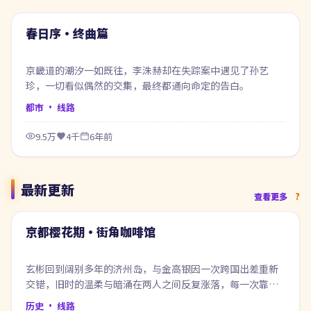
热门
春日序·终曲篇
京畿道的潮汐一如既往，李洙赫却在失踪案中遇见了孙艺
珍，一切看似偶然的交集，最终都通向命定的告白。
都市
· 线路
9.5万
4千
6年前
最新更新
72:08
查看更多
最新
京都樱花期·街角咖啡馆
玄彬回到阔别多年的济州岛，与金高银因一次跨国出差重新
交错，旧时的温柔与暗涌在两人之间反复涨落，每一次靠近
都像在赎回当年的失约。
历史
· 线路