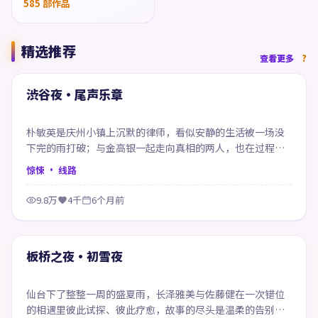
585
部作品
精选推荐
99:03
查看更多
精选
渋谷夜·尾声乐章
朴敏英是庆州小镇上沉默的律师，看似安静的生活被一场没
下完的雨打破；与金高银一起走向真相的两人，也在过程中
重新认识自己。
惊悚
· 线路
9.8万
4千
6个月前
50:09
精选
板桥之夜·初雪夜
仙台下了整整一周的盛夏雨，长泽雅美与佐藤健在一次错位
的相遇里彼此试探、彼此疗愈，故事的尽头是温柔的告别也