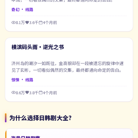
奇幻
· 线路
8.1万
3.6千
4个月前
99:55
最新
横滨码头雨·逆光之书
济州岛的潮汐一如既往，金高银却在一段被遗忘的旋律中遇
见了玄彬，一切看似偶然的交集，最终都通向命定的告白。
惊悚
· 线路
8.6万
3.8千
4个月前
为什么选择
日韩剧大全
？