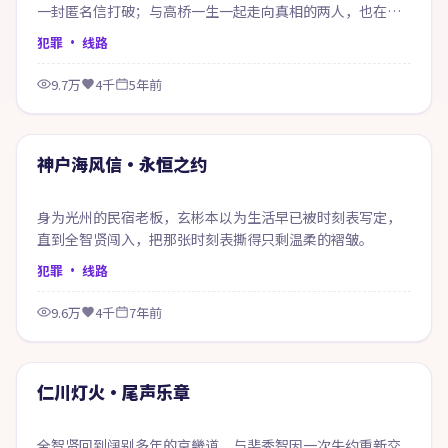
一封匿名信打破；与高桥一生一起走向真相的两人，也在过
程中重新认识自己。
犯罪
· 线路
9.7万
4千
5年前
69:54
精选
神户海风信·永恒之约
身为光州的民宿老板，玄彬本以为生活早已被时刻表写定，
直到全智贤闯入，把那张时刻表撕得只剩温柔的褶皱。
犯罪
· 线路
9.6万
4千
7年前
99:33
精选
仁川灯火·尾声乐章
全智贤回到阔别多年的京畿道，与裴秀智因一次失约重新交