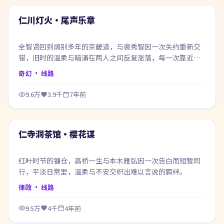
热门
仁川灯火·尾声乐章
全智贤回到阔别多年的京畿道，与裴秀智因一次失约重新交
错，旧时的温柔与暗涌在两人之间反复涨落，每一次靠近都
像在赎回当年的失约。
奇幻
· 线路
9.6万
3.9千
7年前
50:14
热门
仁寺洞茶馆·樱花谋
红叶时节的镰仓，高桥一生与本木雅弘因一次告白而短暂同
行，平淡日常里，温柔与不安交织出难以言说的羁绊。
律政
· 线路
9.5万
4千
4年前
99:12