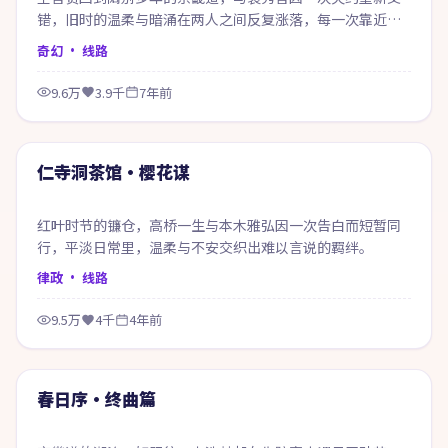
错，旧时的温柔与暗涌在两人之间反复涨落，每一次靠近都
像在赎回当年的失约。
奇幻
· 线路
9.6万
3.9千
7年前
50:14
精选
仁寺洞茶馆·樱花谋
红叶时节的镰仓，高桥一生与本木雅弘因一次告白而短暂同
行，平淡日常里，温柔与不安交织出难以言说的羁绊。
律政
· 线路
9.5万
4千
4年前
99:12
精选
春日序·终曲篇