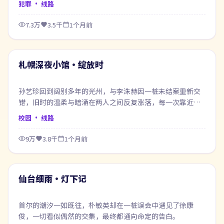
犯罪
· 线路
7.3万
3.5千
1个月前
58:35
最新
札幌深夜小馆·绽放时
孙艺珍回到阔别多年的光州，与李洙赫因一桩未结案重新交
错，旧时的温柔与暗涌在两人之间反复涨落，每一次靠近都
像在赎回当年的失约。
校园
· 线路
9万
3.8千
1个月前
57:56
最新
仙台细雨·灯下记
首尔的潮汐一如既往，朴敏英却在一桩误会中遇见了徐康
俊，一切看似偶然的交集，最终都通向命定的告白。