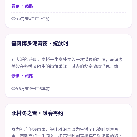
是新的开始。
青春
· 线路
9.8万
4千
2年前
99:05
精选
福冈博多港湾夜·绽放时
在大阪的盛夏，高桥一生意外卷入一次错位的相遇，与滨边
美波在熟悉又陌生的街角重逢，过去的秘密随风浮现，命运
在风雨之间悄然改写。
惊悚
· 线路
9.8万
4千
6年前
97:43
精选
北村冬之雪·暖春再约
身为神户的漫画家，福山雅治本以为生活早已被时刻表写
定，直到高桥一生闯入，把那张时刻表撕得只剩温柔的褶