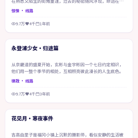
在熟悉又陌生的街角重逢，过去的秘密随风浮现，命运在风
雨之间悄然改写。
惊悚
· 线路
9.7万
4千
1年前
55:11
精选
永登浦少女·归途篇
从京畿道的盛夏开始，玄彬与金宇彬因一个七日约定相识，
他们用一整个季节的相处，互相照亮彼此漫长的人生底色。
律政
· 线路
9.7万
4千
3年前
50:10
精选
花见月·寒夜事件
吉高由里子是福冈小镇上沉默的摄影师，看似安静的生活被