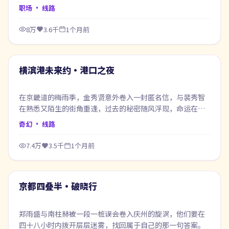
职场
· 线路
8万
3.6千
1个月前
58:15
最新
横滨港未来约·港口之夜
在京畿道的梅雨季，金秀贤意外卷入一封匿名信，与裴秀智
在熟悉又陌生的街角重逢，过去的秘密随风浮现，命运在风
雨之间悄然改写。
奇幻
· 线路
7.4万
3.5千
1个月前
99:20
最新
京都四叠半·破晓行
郑雨盛与南柱赫被一段一桩误会卷入庆州的旋涡，他们要在
四十八小时内拨开层层迷雾，找回属于自己的那一句答案。