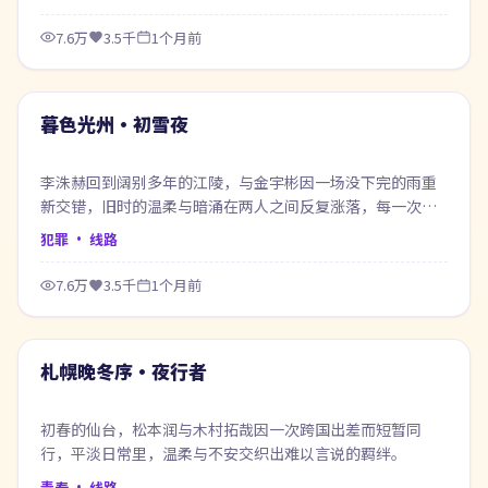
7.6万
3.5千
1个月前
96:39
最新
暮色光州·初雪夜
李洙赫回到阔别多年的江陵，与金宇彬因一场没下完的雨重
新交错，旧时的温柔与暗涌在两人之间反复涨落，每一次靠
近都像在赎回当年的失约。
犯罪
· 线路
7.6万
3.5千
1个月前
57:31
最新
札幌晚冬序·夜行者
初春的仙台，松本润与木村拓哉因一次跨国出差而短暂同
行，平淡日常里，温柔与不安交织出难以言说的羁绊。
青春
· 线路