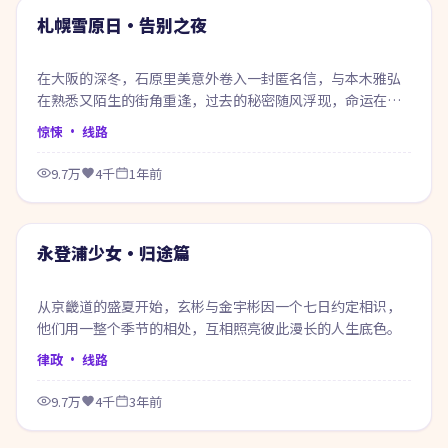
热门
札幌雪原日·告别之夜
在大阪的深冬，石原里美意外卷入一封匿名信，与本木雅弘
在熟悉又陌生的街角重逢，过去的秘密随风浮现，命运在风
雨之间悄然改写。
惊悚
· 线路
9.7万
4千
1年前
55:11
热门
永登浦少女·归途篇
从京畿道的盛夏开始，玄彬与金宇彬因一个七日约定相识，
他们用一整个季节的相处，互相照亮彼此漫长的人生底色。
律政
· 线路
9.7万
4千
3年前
50:10