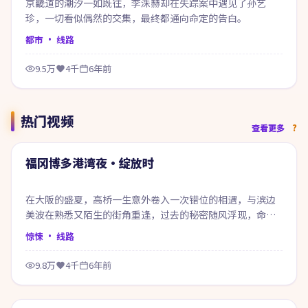
京畿道的潮汐一如既往，李洙赫却在失踪案中遇见了孙艺
珍，一切看似偶然的交集，最终都通向命定的告白。
都市
· 线路
9.5万
4千
6年前
热门视频
99:05
查看更多
热门
福冈博多港湾夜·绽放时
在大阪的盛夏，高桥一生意外卷入一次错位的相遇，与滨边
美波在熟悉又陌生的街角重逢，过去的秘密随风浮现，命运
在风雨之间悄然改写。
惊悚
· 线路
9.8万
4千
6年前
97:43