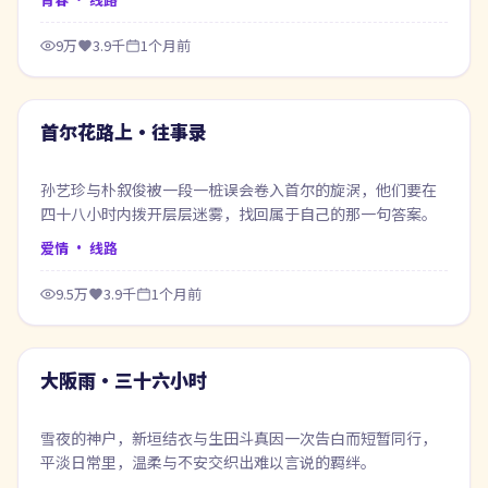
9万
3.9千
1个月前
52:23
最新
首尔花路上·往事录
孙艺珍与朴叙俊被一段一桩误会卷入首尔的旋涡，他们要在
四十八小时内拨开层层迷雾，找回属于自己的那一句答案。
爱情
· 线路
9.5万
3.9千
1个月前
70:49
最新
大阪雨·三十六小时
雪夜的神户，新垣结衣与生田斗真因一次告白而短暂同行，
平淡日常里，温柔与不安交织出难以言说的羁绊。