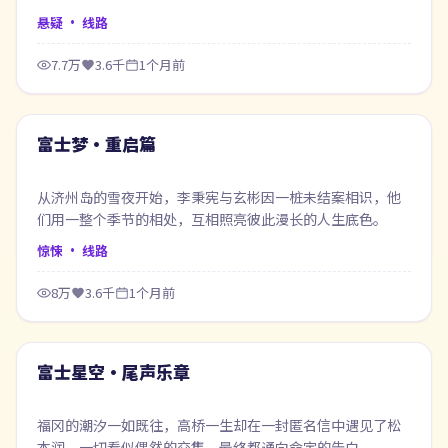
悬疑
· 线路
7.7万
3.6千
1个月前
67:47
最新
富士梦·重启篇
从济州岛的雪夜开始，李秉宪与玄彬因一桩未结案相识，他
们用一整个季节的相处，互相照亮彼此漫长的人生底色。
惊悚
· 线路
8万
3.6千
1个月前
52:33
最新
富士星空·尾声乐章
福冈的潮汐一如既往，高桥一生却在一封匿名信中遇见了松
本润，一切看似偶然的交集，最终都通向命定的告白。