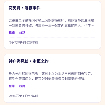
热门
花见月·寒夜事件
吉高由里子是福冈小镇上沉默的摄影师，看似安静的生活被
一封匿名信打破；与高桥一生一起走向真相的两人，也在过
程中重新认识自己。
犯罪
· 线路
9.7万
4千
5年前
69:54
热门
神户海风信·永恒之约
身为光州的民宿老板，玄彬本以为生活早已被时刻表写定，
直到全智贤闯入，把那张时刻表撕得只剩温柔的褶皱。
犯罪
· 线路
9.6万
4千
7年前
99:33