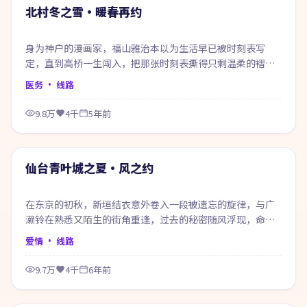
热门
北村冬之雪·暖春再约
身为神户的漫画家，福山雅治本以为生活早已被时刻表写
定，直到高桥一生闯入，把那张时刻表撕得只剩温柔的褶
皱。
医务
· 线路
9.8万
4千
5年前
99:04
热门
仙台青叶城之夏·风之约
在东京的初秋，新垣结衣意外卷入一段被遗忘的旋律，与广
濑铃在熟悉又陌生的街角重逢，过去的秘密随风浮现，命运
在风雨之间悄然改写。
爱情
· 线路
9.7万
4千
6年前
99:46